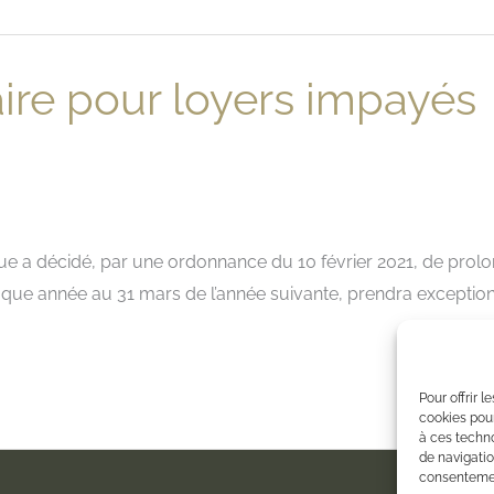
aire pour loyers impayés
ique a décidé, par une ordonnance du 10 février 2021, de prolo
ue année au 31 mars de l’année suivante, prendra exceptionne
Pour offrir 
cookies pour
à ces techn
de navigatio
consentement