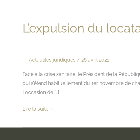
L’expulsion du locat
Actualités juridiques
/
28 avril 2021
Face à la crise sanitaire, le Président de la Républ
qui s’étend habituellement du 1er novembre de chaq
L’occasion de […]
L’expulsion
Lire la suite »
du
locataire
pour