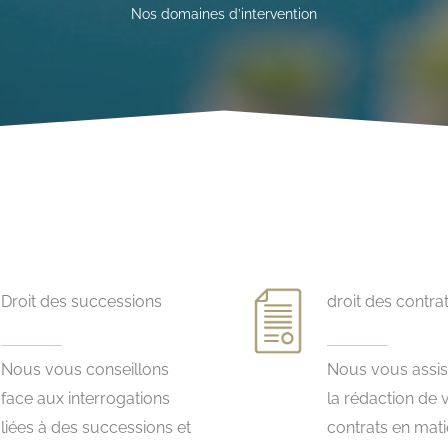
Nos domaines d’intervention
Droit des successions
droit des contra
Nous vous conseillons
Nous vous assis
face aux interrogations
la rédaction de 
liées à des successions et
contrats en mati