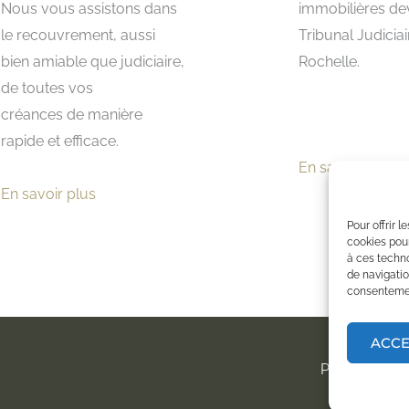
Nous vous assistons dans
immobilières de
le recouvrement, aussi
Tribunal Judicia
bien amiable que judiciaire,
Rochelle.
de toutes vos
créances de manière
rapide et efficace.
En savoir plus
En savoir plus
Pour offrir 
cookies pour
à ces techn
de navigatio
consentement
ACC
Politique de c