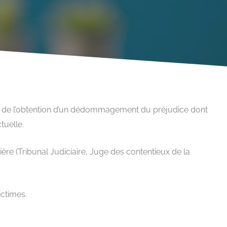
re, ou de l’obtention d’un dédommagement du préjudice dont
tuelle.
ère (Tribunal Judiciaire, Juge des contentieux de la
ictimes.