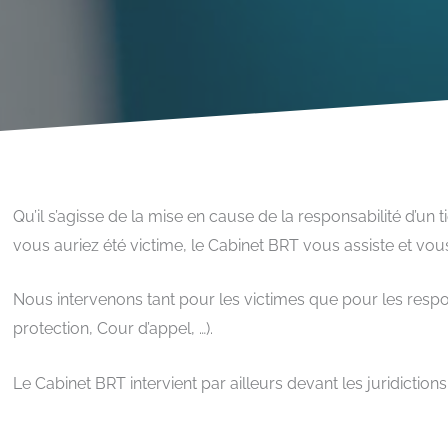
Qu’il s’agisse de la mise en cause de la responsabilité d’un
vous auriez été victime, le Cabinet BRT vous assiste et vous
Nous intervenons tant pour les victimes que pour les respon
protection, Cour d’appel, …).
Le Cabinet BRT intervient par ailleurs devant les juridicti