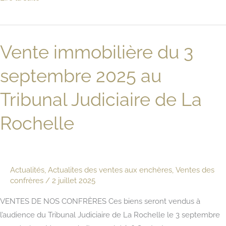
immobilière
du
4
Vente immobilière du 3
février
2026
septembre 2025 au
au
Tribunal
Tribunal Judiciaire de La
Judiciaire
Rochelle
de
La
Rochelle
Actualités
,
Actualites des ventes aux enchères
,
Ventes des
confrères
/
2 juillet 2025
VENTES DE NOS CONFRÈRES Ces biens seront vendus à
l’audience du Tribunal Judiciaire de La Rochelle le 3 septembre