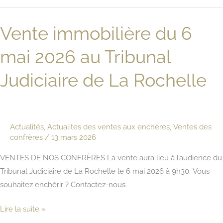
du
3
Vente immobilière du 6
juin
2026
mai 2026 au Tribunal
au
Tribunal
Judiciaire de La Rochelle
Judiciaire
de
La
Actualités
,
Actualites des ventes aux enchères
,
Ventes des
Rochelle
confrères
/
13 mars 2026
VENTES DE NOS CONFRÈRES La vente aura lieu à l’audience du
Tribunal Judiciaire de La Rochelle le 6 mai 2026 à 9h30. Vous
souhaitez enchérir ? Contactez-nous.
Vente
Lire la suite »
immobilière