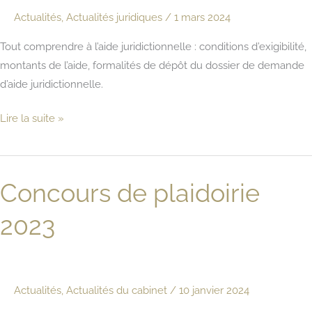
Actualités
,
Actualités juridiques
/
1 mars 2024
Rochelle
Tout comprendre à l’aide juridictionnelle : conditions d’exigibilité,
montants de l’aide, formalités de dépôt du dossier de demande
d’aide juridictionnelle.
L’aide
Lire la suite »
juridictionnelle
:
conditions,
Concours de plaidoirie
montants,
formalités
2023
Actualités
,
Actualités du cabinet
/
10 janvier 2024