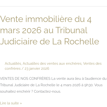
du
6
Vente immobilière du 4
mai
2026
mars 2026 au Tribunal
au
Tribunal
Judiciaire de La Rochelle
Judiciaire
de
La
Actualités
,
Actualites des ventes aux enchères
,
Ventes des
Rochelle
confrères
/
23 janvier 2026
VENTES DE NOS CONFRÈRES La vente aura lieu à l’audience du
Tribunal Judiciaire de La Rochelle le 4 mars 2026 à 9h30. Vous
souhaitez enchérir ? Contactez-nous.
Vente
Lire la suite »