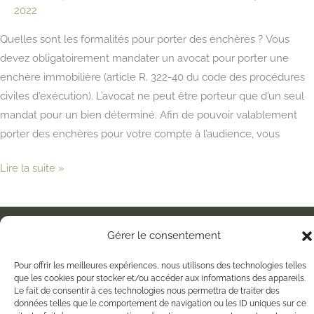
2022
Quelles sont les formalités pour porter des enchères ? Vous
devez obligatoirement mandater un avocat pour porter une
enchère immobilière (article R. 322-40 du code des procédures
civiles d’exécution). L’avocat ne peut être porteur que d’un seul
mandat pour un bien déterminé. Afin de pouvoir valablement
porter des enchères pour votre compte à l’audience, vous
Informations
Lire la suite »
pratiques
sur
les
Gérer le consentement
Copyright © 2026
BRT - Avocats
ventes
aux
Politique de confidentialité
Contact
Pour offrir les meilleures expériences, nous utilisons des technologies telles
que les cookies pour stocker et/ou accéder aux informations des appareils.
enchères
Politique de cookies (UE)
Le fait de consentir à ces technologies nous permettra de traiter des
données telles que le comportement de navigation ou les ID uniques sur ce