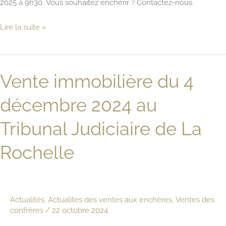
2025 à 9h30. Vous souhaitez enchérir ? Contactez-nous.
Vente
Lire la suite »
immobilière
du
3
Vente immobilière du 4
septembre
2025
décembre 2024 au
au
Tribunal
Tribunal Judiciaire de La
Judiciaire
Rochelle
de
La
Rochelle
Actualités
,
Actualites des ventes aux enchères
,
Ventes des
confrères
/
22 octobre 2024