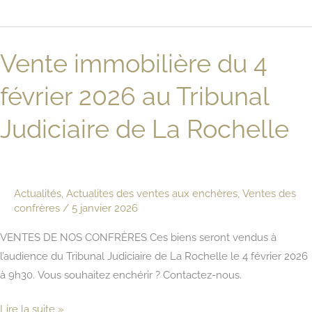
immobilière
du
4
Vente immobilière du 4
mars
2026
février 2026 au Tribunal
au
Tribunal
Judiciaire de La Rochelle
Judiciaire
de
La
Actualités
,
Actualites des ventes aux enchères
,
Ventes des
Rochelle
confrères
/
5 janvier 2026
VENTES DE NOS CONFRÈRES Ces biens seront vendus à
l’audience du Tribunal Judiciaire de La Rochelle le 4 février 2026
à 9h30. Vous souhaitez enchérir ? Contactez-nous.
Vente
Lire la suite »