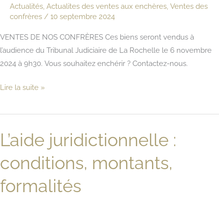
Actualités
,
Actualites des ventes aux enchères
,
Ventes des
Rochelle
confrères
/
10 septembre 2024
VENTES DE NOS CONFRÈRES Ces biens seront vendus à
l’audience du Tribunal Judiciaire de La Rochelle le 6 novembre
2024 à 9h30. Vous souhaitez enchérir ? Contactez-nous.
Vente
Lire la suite »
immobilière
du
6
L’aide juridictionnelle :
novembre
2024
conditions, montants,
au
Tribunal
formalités
Judiciaire
de
La