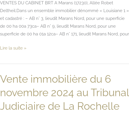
VENTES DU CABINET BRT A Marans (17230), Allée Robet
Deltheil.Dans un ensemble immobilier dénommé « Louisiane 1 »
et cadastré : – AB n° 3, lieudit Marans Nord, pour une superficie
de 00 ha 00a 73ca– AB n° 9, lieudit Marans Nord, pour une
superficie de 00 ha 01a 12ca– AB n° 171, lieudit Marans Nord, pour
Vente
Lire la suite »
immobilière
du
4
Vente immobilière du 6
décembre
2024
novembre 2024 au Tribunal
au
Tribunal
Judiciaire de La Rochelle
Judiciaire
de
La