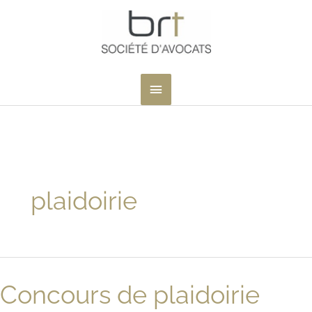
Aller
au
contenu
MENU
PRINCIPAL
plaidoirie
Concours de plaidoirie