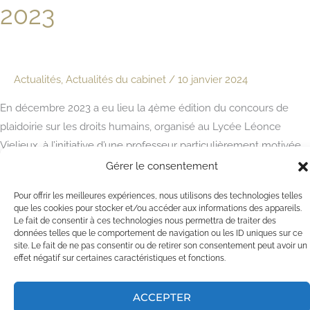
2023
Actualités
,
Actualités du cabinet
/
10 janvier 2024
En décembre 2023 a eu lieu la 4ème édition du concours de
plaidoirie sur les droits humains, organisé au Lycée Léonce
Vieljeux, à l’initiative d’une professeur particulièrement motivée.
19 élèves, de la seconde à la terminale, ont eu le cran de monter
Gérer le consentement
sur scène pour dénoncer la violation des droits humains,
Pour offrir les meilleures expériences, nous utilisons des technologies telles
défendre les victimes et […]
que les cookies pour stocker et/ou accéder aux informations des appareils.
Le fait de consentir à ces technologies nous permettra de traiter des
données telles que le comportement de navigation ou les ID uniques sur ce
Concours
Lire la suite »
site. Le fait de ne pas consentir ou de retirer son consentement peut avoir un
de
effet négatif sur certaines caractéristiques et fonctions.
plaidoirie
2023
ACCEPTER
Copyright © 2026
BRT - Avocats