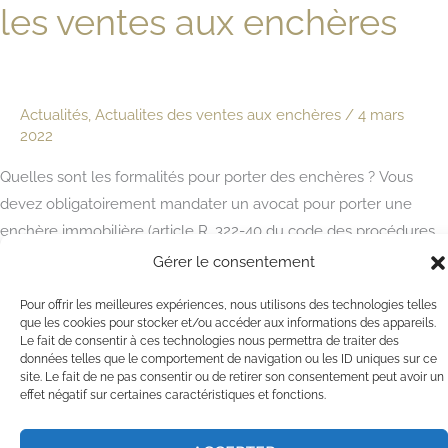
les ventes aux enchères
Actualités
,
Actualites des ventes aux enchères
/
4 mars
2022
Quelles sont les formalités pour porter des enchères ? Vous
devez obligatoirement mandater un avocat pour porter une
enchère immobilière (article R. 322-40 du code des procédures
civiles d’exécution). L’avocat ne peut être porteur que d’un seul
Gérer le consentement
mandat pour un bien déterminé. Afin de pouvoir valablement
Pour offrir les meilleures expériences, nous utilisons des technologies telles
porter des enchères pour votre compte à l’audience, vous […]
que les cookies pour stocker et/ou accéder aux informations des appareils.
Le fait de consentir à ces technologies nous permettra de traiter des
Informations
données telles que le comportement de navigation ou les ID uniques sur ce
Lire la suite »
site. Le fait de ne pas consentir ou de retirer son consentement peut avoir un
pratiques
effet négatif sur certaines caractéristiques et fonctions.
sur
les